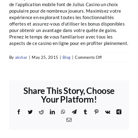
de l’application mobile font de Julius Casino un choix
populaire pour de nombreux joueurs. Maximisez votre
expérience en explorant toutes les fonctionnalités
offertes et assurez-vous d’utiliser les bonus disponibles
pour obtenir un avantage dans votre quête de gains.
Prenez le temps de vous familiariser avec tous les
aspects de ce casino en ligne pour en profiter pleinement.
on
By
akshar
|
May 25, 2015
|
Blog
|
Comments Off
Comment
Maximiser
Votre
Expérience
sur
Share This Story, Choose
Julius
Casino
Your Platform!
En
Ligne
Facebook
Twitter
Reddit
LinkedIn
WhatsApp
Telegram
Tumblr
Pinterest
Vk
Xing
?
Email