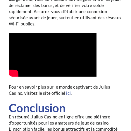
de réclamer des bonus, et de vérifier votre solde
rapidement. Assurez-vous d’établir une connexion
sécurisée avant de jouer, surtout en utilisant des réseaux
Wi-Fi publics.
Pour en savoir plus sur le monde captivant de Julius
Casino, visitez le site officiel
ici
.
Conclusion
En résumé, Julius Casino en ligne offre une pléthore
d’opportunités pour les amateurs de jeux de casino.
L’inscription facile, les bonus attractifs et la commodité