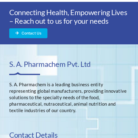
Casino’s
Connecting Health, Empowering Lives
In
– Reach out to us for your needs
België
Contact Us
S. A. Pharmachem Pvt. Ltd
S. A. Pharmachem is a leading business entity
representing global manufacturers, providing innovative
solutions to the specialty needs of the food,
pharmaceutical, nutraceutical, animal nutrition and
textile industries of our country.
Contact Details