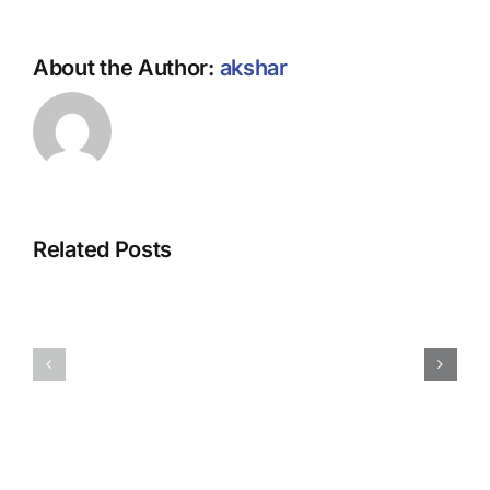
About the Author:
akshar
Related Posts
Güncel
Mostbet
Test
Girişinde
Post
Gezinmenin
Created
Beklenmedik
Kolaylığı