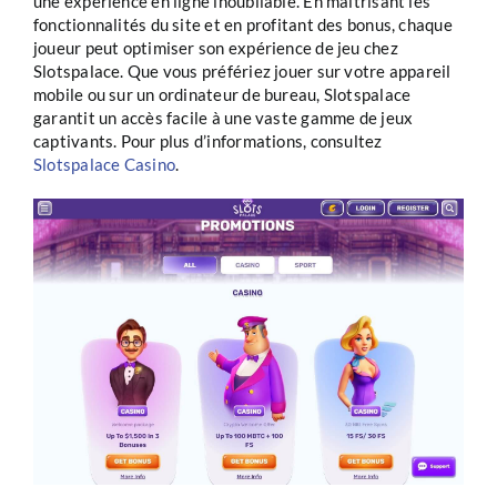
une expérience en ligne inoubliable. En maîtrisant les
fonctionnalités du site et en profitant des bonus, chaque
joueur peut optimiser son expérience de jeu chez
Slotspalace. Que vous préfériez jouer sur votre appareil
mobile ou sur un ordinateur de bureau, Slotspalace
garantit un accès facile à une vaste gamme de jeux
captivants. Pour plus d’informations, consultez
Slotspalace Casino
.