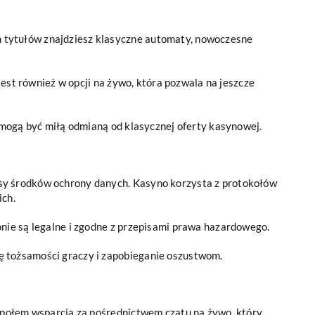
 tytułów znajdziesz klasyczne automaty, nowoczesne
jest również w opcji na żywo, która pozwala na jeszcze
 mogą być miłą odmianą od klasycznej oferty kasynowej.
o
asy środków ochrony danych. Kasyno korzysta z protokołów
ich.
nie są legalne i zgodne z przepisami prawa hazardowego.
ę tożsamości graczy i zapobieganie oszustwom.
espołem wsparcia za pośrednictwem czatu na żywo, który