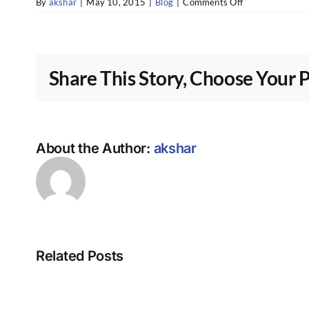
on
By
akshar
|
May 10, 2015
|
Blog
|
Comments Off
Jak
Zarejestrować
się
i
Zalogować
Share This Story, Choose Your 
do
Magic365
Casino
About the Author:
akshar
Nieuwkomers
Vinden
Hun
Related Posts
Weg
Verrassend
Snel