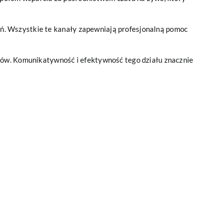
ytań. Wszystkie te kanały zapewniają profesjonalną pomoc
ajów. Komunikatywność i efektywność tego działu znacznie