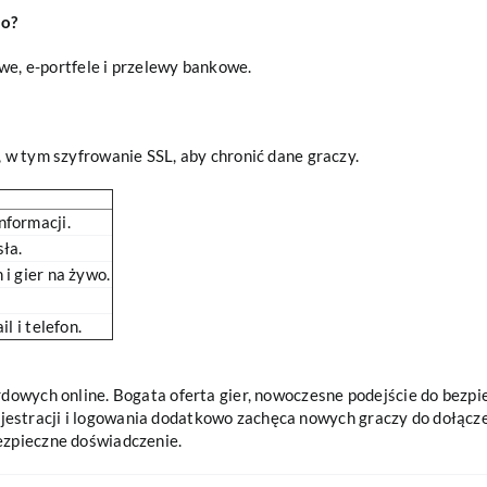
no?
we, e-portfele i przelewy bankowe.
w tym szyfrowanie SSL, aby chronić dane graczy.
nformacji.
ła.
i gier na żywo.
l i telefon.
owych online. Bogata oferta gier, nowoczesne podejście do bezpie
 rejestracji i logowania dodatkowo zachęca nowych graczy do dołąc
zpieczne doświadczenie.