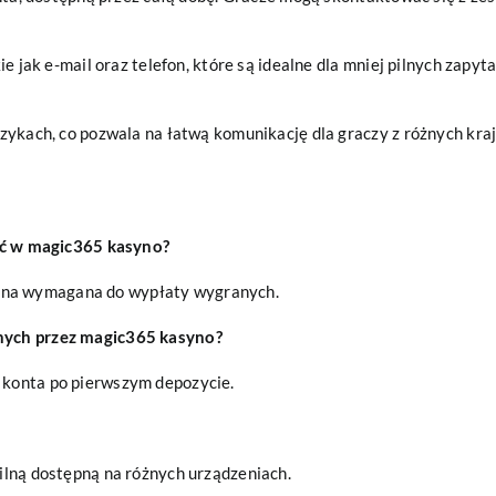
e jak e-mail oraz telefon, które są idealne dla mniej pilnych zap
zykach, co pozwala na łatwą komunikację dla graczy z różnych kr
rać w magic365 kasyno?
st ona wymagana do wypłaty wygranych.
nych przez magic365 kasyno?
konta po pierwszym depozycie.
ilną dostępną na różnych urządzeniach.