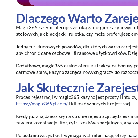
Dlaczego Warto Zarej
Magic365 kasyno oferuje szeroką gamę gier kasynowych, kt
stołowych jak blackjack i ruletka, czy może preferujesz 
Jednym z kluczowych powodów, dla których warto zarejestr
aby chronić dane osobowe i finansowe użytkowników. Dzięk
Dodatkowo, magic365 casino oferuje atrakcyjne bonusy po
darmowe spiny, kasyno zachęca nowych graczy do rozpoczęc
Jak Skutecznie Zareje
Proces rejestracji w magic365 kasyno jest prosty i intuic
https://magic365pl.com/
i kliknąć w przycisk rejestracji.
Kiedy już znajdziesz się na stronie rejestracji, będziesz m
zawiera kombinację liter, cyfr i znaków specjalnych, aby 
Po podaniu wszystkich wymaganych informacji, otrzymasz em