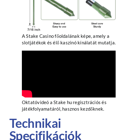
A Stake Casino főoldalának képe, amely a
slotjátékok és élő kaszinó kínálatát mutatja.
Oktatóvideó a Stake hu regisztrációs és
játékfolyamatáról, hasznos kezdőknek.
Technikai
Specifikációk